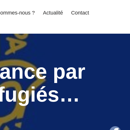
sommes-nous ?
Actualité
Contact
sance par
éfugiés…