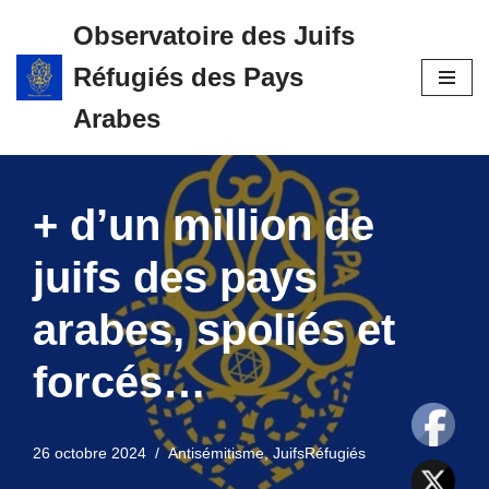
Observatoire des Juifs
Aller
Réfugiés des Pays
au
contenu
Arabes
+ d’un million de
juifs des pays
arabes, spoliés et
forcés…
26 octobre 2024
Antisémitisme
,
JuifsRéfugiés