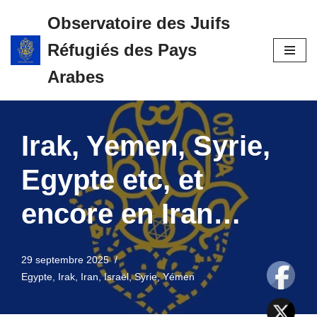
Observatoire des Juifs
Aller
Réfugiés des Pays
au
contenu
Arabes
Irak, Yemen, Syrie,
Egypte etc, et
encore en Iran…
29 septembre 2025
Egypte
,
Irak
,
Iran
,
Israël
,
Syrie
,
Yémen