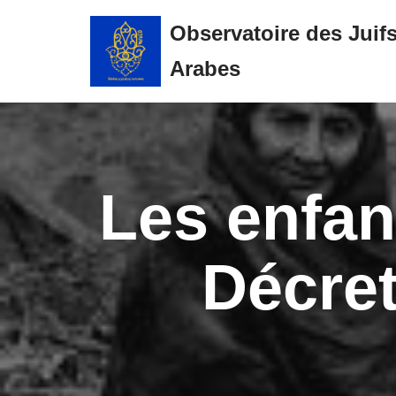
Observatoire des Juif
Aller
Arabes
au
contenu
Les enfan
Décre