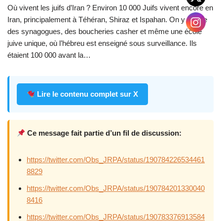
Où vivent les juifs d’Iran ? Environ 10 000 Juifs vivent encore en
Iran, principalement à Téhéran, Shiraz et Ispahan. On y trouve
des synagogues, des boucheries casher et même une école
juive unique, où l’hébreu est enseigné sous surveillance. Ils
étaient 100 000 avant la…
Lire le contenu complet sur X
Ce message fait partie d’un fil de discussion:
https://twitter.com/Obs_JRPA/status/190784226534461
8829
https://twitter.com/Obs_JRPA/status/190784201330040
8416
https://twitter.com/Obs_JRPA/status/190783376913584