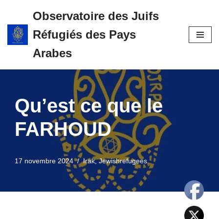
Observatoire des Juifs
Aller
Réfugiés des Pays
au
contenu
Arabes
Qu’est ce que le
FARHOUD
17 novembre 2024
Irak
,
Jewishrefugees