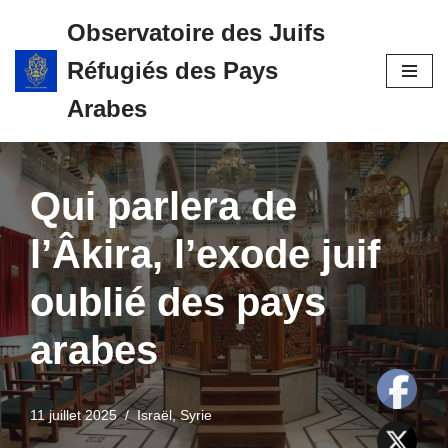
Observatoire des Juifs
Aller
Réfugiés des Pays
au
contenu
Arabes
Qui parlera de
l’Âkira, l’exode juif
oublié des pays
arabes
11 juillet 2025
Israël
,
Syrie