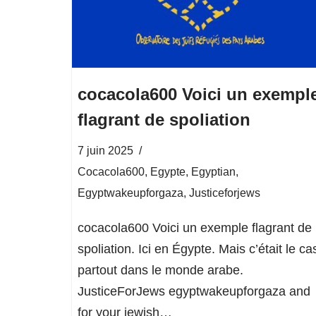
cocacola600 Voici un exempl
flagrant de spoliation
7 juin 2025
Cocacola600
,
Egypte
,
Egyptian
,
Egyptwakeupforgaza
,
Justiceforjews
cocacola600 Voici un exemple flagrant de
spoliation. Ici en Égypte. Mais c’était le ca
partout dans le monde arabe.
JusticeForJews egyptwakeupforgaza and
for your jewish…